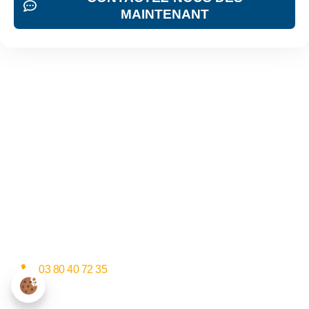
MAINTENANT
Centre Relations Clients
20 Rue des Grandes Varennes
21121 AHUY, France
03 80 40 72 35
4.6/5
SATISFACTION CLIENT