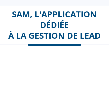
SAM, L'APPLICATION
DÉDIÉE
À LA GESTION DE LEAD
Avec SAM : 100 % des appels et des e-mails
de vos prospects
sont pris en charge au sein
de l’application.