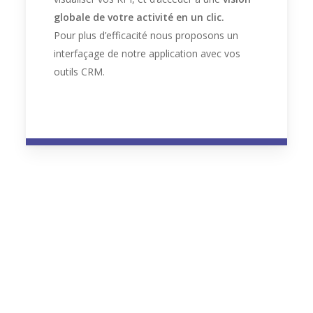
globale de votre activité en un clic.
Pour plus d’efficacité nous proposons un
interfaçage de notre application avec vos
outils CRM.
Vous souhaitez 100% de vos
leads multi formats centralisés
dans un même outil ?
Vous avez besoin d’optimiser